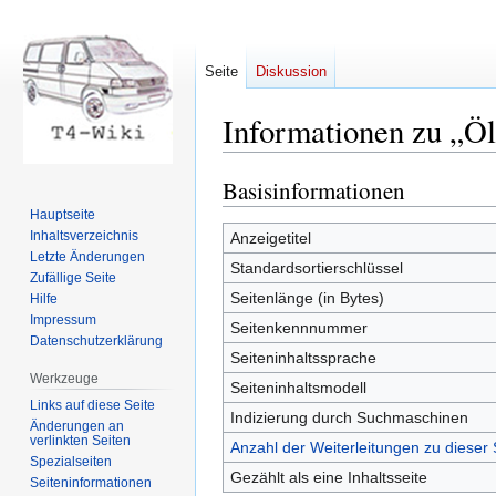
Seite
Diskussion
Informationen zu „Ölf
Basisinformationen
Zur
Zur
Navigation
Suche
Hauptseite
springen
springen
Inhaltsverzeichnis
Anzeigetitel
Letzte Änderungen
Standardsortierschlüssel
Zufällige Seite
Seitenlänge (in Bytes)
Hilfe
Impressum
Seitenkennnummer
Datenschutzerklärung
Seiteninhaltssprache
Werkzeuge
Seiteninhaltsmodell
Links auf diese Seite
Indizierung durch Suchmaschinen
Änderungen an
verlinkten Seiten
Anzahl der Weiterleitungen zu dieser 
Spezialseiten
Gezählt als eine Inhaltsseite
Seiten­informationen