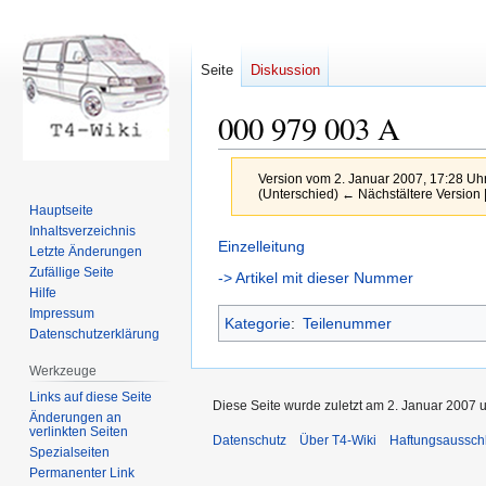
Seite
Diskussion
000 979 003 A
Version vom 2. Januar 2007, 17:28 Uh
(Unterschied) ← Nächstältere Version |
Hauptseite
Inhaltsverzeichnis
Zur
Zur
Einzelleitung
Letzte Änderungen
Navigation
Suche
Zufällige Seite
-> Artikel mit dieser Nummer
springen
springen
Hilfe
Impressum
Kategorie
:
Teilenummer
Datenschutzerklärung
Werkzeuge
Links auf diese Seite
Diese Seite wurde zuletzt am 2. Januar 2007 
Änderungen an
verlinkten Seiten
Datenschutz
Über T4-Wiki
Haftungsaussch
Spezialseiten
Permanenter Link