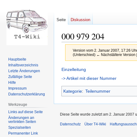
Seite
Diskussion
000 979 204
Version vom 2. Januar 2007, 17:26 Uh
(Unterschied) ← Nächstältere Version |
Hauptseite
Inhaltsverzeichnis
Zur
Zur
Einzelleitung
Letzte Änderungen
Navigation
Suche
Zufällige Seite
-> Artikel mit dieser Nummer
springen
springen
Hilfe
Impressum
Kategorie
:
Teilenummer
Datenschutzerklärung
Werkzeuge
Links auf diese Seite
Diese Seite wurde zuletzt am 2. Januar 2007 
Änderungen an
verlinkten Seiten
Datenschutz
Über T4-Wiki
Haftungsaussch
Spezialseiten
Permanenter Link