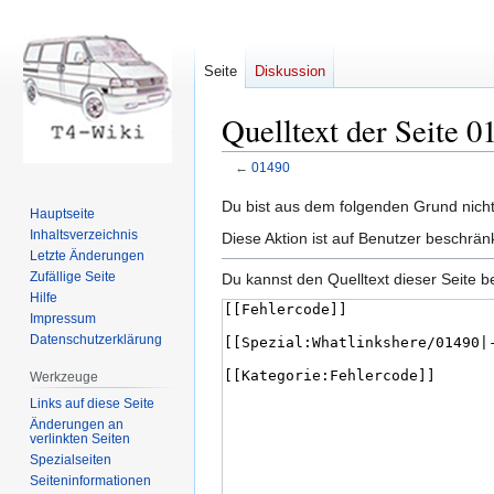
Seite
Diskussion
Quelltext der Seite 0
←
01490
Zur
Zur
Du bist aus dem folgenden Grund nicht 
Hauptseite
Navigation
Suche
Inhaltsverzeichnis
Diese Aktion ist auf Benutzer beschrän
springen
springen
Letzte Änderungen
Zufällige Seite
Du kannst den Quelltext dieser Seite b
Hilfe
Impressum
Datenschutzerklärung
Werkzeuge
Links auf diese Seite
Änderungen an
verlinkten Seiten
Spezialseiten
Seiten­informationen