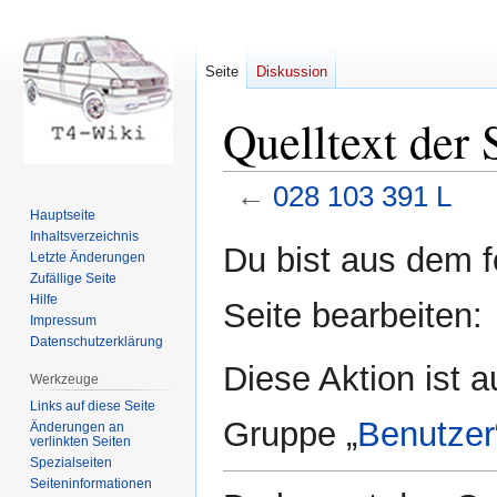
Seite
Diskussion
Quelltext der 
←
028 103 391 L
Hauptseite
Inhaltsverzeichnis
Zur
Zur
Du bist aus dem f
Letzte Änderungen
Navigation
Suche
Zufällige Seite
springen
springen
Hilfe
Seite bearbeiten:
Impressum
Datenschutzerklärung
Diese Aktion ist a
Werkzeuge
Links auf diese Seite
Gruppe „
Benutzer
Änderungen an
verlinkten Seiten
Spezialseiten
Seiten­informationen