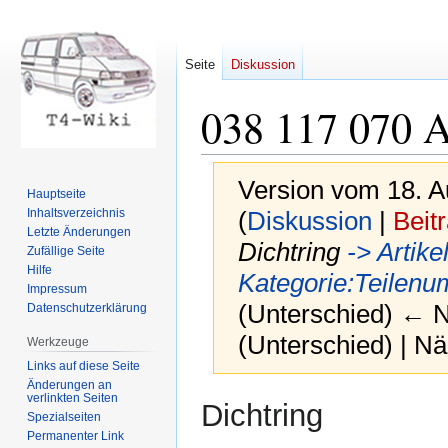
Seite
Diskussion
038 117 070 
Version vom 18. A
Hauptseite
Inhaltsverzeichnis
(
Diskussion
|
Beit
Letzte Änderungen
Dichtring
-> Artik
Zufällige Seite
Hilfe
Kategorie:Teilen
Impressum
(Unterschied) ← Nä
Datenschutzerklärung
(Unterschied) | N
Werkzeuge
Links auf diese Seite
Änderungen an
verlinkten Seiten
Zur
Zur
Dichtring
Spezialseiten
Navigation
Suche
Permanenter Link
springen
springen