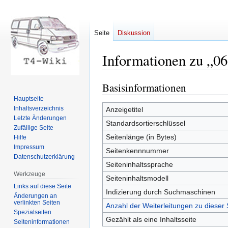
Seite
Diskussion
Informationen zu „0
Basisinformationen
Zur
Zur
Navigation
Suche
Hauptseite
springen
springen
Inhaltsverzeichnis
Anzeigetitel
Letzte Änderungen
Standardsortierschlüssel
Zufällige Seite
Seitenlänge (in Bytes)
Hilfe
Impressum
Seitenkennnummer
Datenschutzerklärung
Seiteninhaltssprache
Werkzeuge
Seiteninhaltsmodell
Links auf diese Seite
Indizierung durch Suchmaschinen
Änderungen an
verlinkten Seiten
Anzahl der Weiterleitungen zu dieser 
Spezialseiten
Gezählt als eine Inhaltsseite
Seiten­informationen