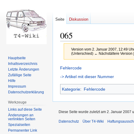
Seite
Diskussion
065
Version vom 2. Januar 2007, 12:49 Uh
(Unterschied) ← Nächstältere Version |
Hauptseite
Inhaltsverzeichnis
Zur
Zur
Fehlercode
Letzte Änderungen
Navigation
Suche
Zufällige Seite
-> Artikel mit dieser Nummer
springen
springen
Hilfe
Impressum
Kategorie
:
Fehlercode
Datenschutzerklärung
Werkzeuge
Links auf diese Seite
Diese Seite wurde zuletzt am 2. Januar 2007 
Änderungen an
verlinkten Seiten
Datenschutz
Über T4-Wiki
Haftungsaussch
Spezialseiten
Permanenter Link