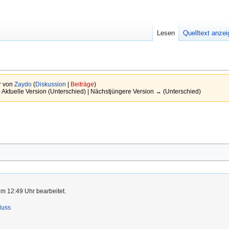
Lesen
Quelltext anze
r von
Zaydo
(
Diskussion
|
Beiträge
)
 Aktuelle Version (Unterschied) | Nächstjüngere Version → (Unterschied)
um 12:49 Uhr bearbeitet.
luss