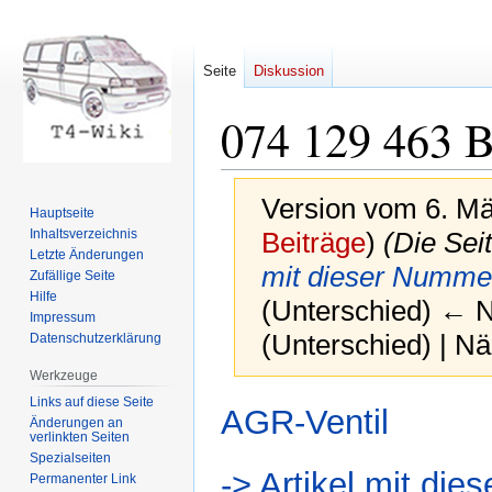
Seite
Diskussion
074 129 463 
Version vom 6. Mä
Hauptseite
Inhaltsverzeichnis
Beiträge
)
(Die Sei
Letzte Änderungen
mit dieser Numme
Zufällige Seite
Hilfe
(Unterschied) ← Nä
Impressum
(Unterschied) | N
Datenschutzerklärung
Werkzeuge
Links auf diese Seite
Zur
Zur
AGR-Ventil
Änderungen an
Navigation
Suche
verlinkten Seiten
springen
springen
Spezialseiten
-> Artikel mit di
Permanenter Link