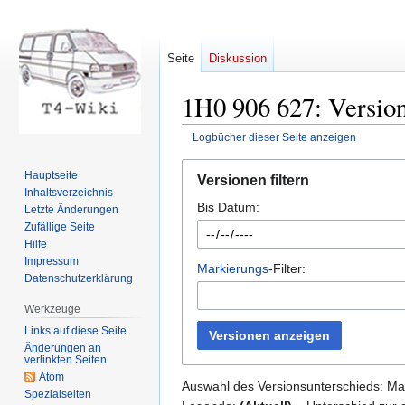
Seite
Diskussion
1H0 906 627: Version
Logbücher dieser Seite anzeigen
Zur
Zur
Hauptseite
Versionen filtern
Navigation
Suche
Inhaltsverzeichnis
Bis Datum:
springen
springen
Letzte Änderungen
Zufällige Seite
Hilfe
Impressum
Markierungs
-Filter:
Datenschutzerklärung
Werkzeuge
Links auf diese Seite
Versionen anzeigen
Änderungen an
verlinkten Seiten
Atom
Auswahl des Versionsunterschieds: Mar
Spezialseiten