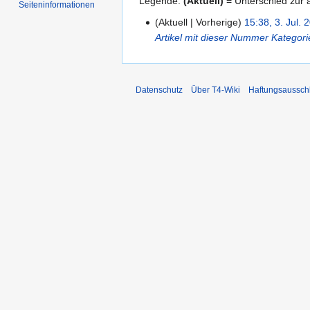
Legende:
(Aktuell)
= Unterschied zur a
Seiten­informationen
Aktuell
Vorherige
15:38, 3. Jul. 
3.
Artikel mit dieser Nummer
Kategor
Juli
2007
Datenschutz
Über T4-Wiki
Haftungsaussch