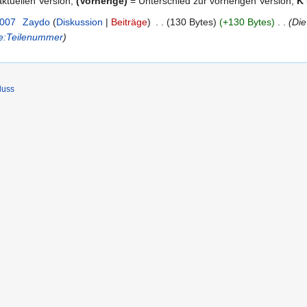
ktuellen Version,
(Vorherige)
= Unterschied zur vorherigen Version,
K
2007
‎
Zaydo
Diskussion
Beiträge
‎
130 Bytes
+130 Bytes
‎
Die
ie:Teilenummer
luss