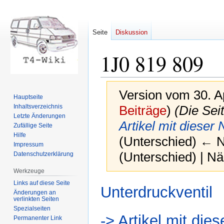
Seite
Diskussion
1J0 819 809
Version vom 30. A
Hauptseite
Inhaltsverzeichnis
Beiträge
)
(Die Sei
Letzte Änderungen
Artikel mit diese
Zufällige Seite
Hilfe
(Unterschied) ← Nä
Impressum
(Unterschied) | N
Datenschutzerklärung
Werkzeuge
Links auf diese Seite
Zur
Zur
Unterdruckventil
Änderungen an
Navigation
Suche
verlinkten Seiten
springen
springen
Spezialseiten
-> Artikel mit di
Permanenter Link