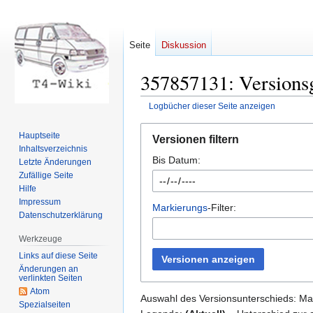
Seite
Diskussion
357857131: Versions
Logbücher dieser Seite anzeigen
Zur
Zur
Hauptseite
Versionen filtern
Navigation
Suche
Inhaltsverzeichnis
Bis Datum:
springen
springen
Letzte Änderungen
Zufällige Seite
Hilfe
Impressum
Markierungs
-Filter:
Datenschutzerklärung
Werkzeuge
Links auf diese Seite
Versionen anzeigen
Änderungen an
verlinkten Seiten
Atom
Auswahl des Versionsunterschieds: Mar
Spezialseiten