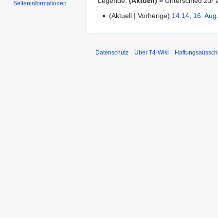
Legende:
(Aktuell)
= Unterschied zur a
Seiten­informationen
Aktuell
Vorherige
14:14, 16. Aug
16.
August
2009
Datenschutz
Über T4-Wiki
Haftungsaussch