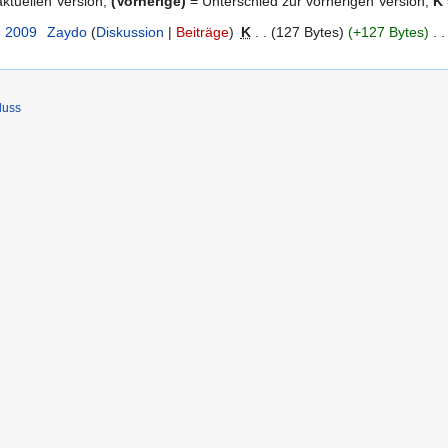
ktuellen Version,
(Vorherige)
= Unterschied zur vorherigen Version,
K
. 2009
‎
Zaydo
Diskussion
Beiträge
‎
K
127 Bytes
+127 Bytes
‎
luss