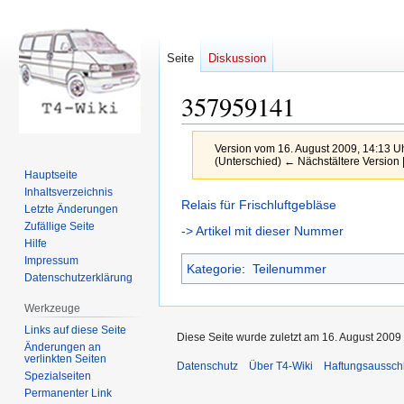
Seite
Diskussion
357959141
Version vom 16. August 2009, 14:13 U
(Unterschied) ← Nächstältere Version |
Hauptseite
Inhaltsverzeichnis
Zur
Zur
Relais für Frischluftgebläse
Letzte Änderungen
Navigation
Suche
Zufällige Seite
-> Artikel mit dieser Nummer
springen
springen
Hilfe
Impressum
Kategorie
:
Teilenummer
Datenschutzerklärung
Werkzeuge
Links auf diese Seite
Diese Seite wurde zuletzt am 16. August 2009
Änderungen an
verlinkten Seiten
Datenschutz
Über T4-Wiki
Haftungsaussch
Spezialseiten
Permanenter Link