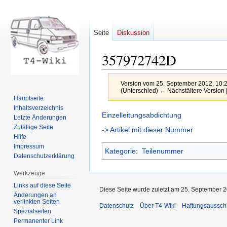
Seite
Diskussion
357972742D
Version vom 25. September 2012, 10:
(Unterschied) ← Nächstältere Version |
Hauptseite
Inhaltsverzeichnis
Zur
Zur
Einzelleitungsabdichtung
Letzte Änderungen
Navigation
Suche
Zufällige Seite
-> Artikel mit dieser Nummer
springen
springen
Hilfe
Impressum
Kategorie
:
Teilenummer
Datenschutzerklärung
Werkzeuge
Links auf diese Seite
Diese Seite wurde zuletzt am 25. September 2
Änderungen an
verlinkten Seiten
Datenschutz
Über T4-Wiki
Haftungsaussch
Spezialseiten
Permanenter Link