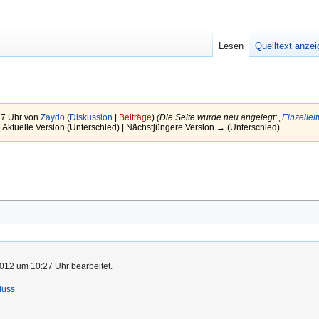
Lesen
Quelltext anze
27 Uhr von
Zaydo
(
Diskussion
|
Beiträge
)
(Die Seite wurde neu angelegt: „
Einzellei
 Aktuelle Version (Unterschied) | Nächstjüngere Version → (Unterschied)
012 um 10:27 Uhr bearbeitet.
luss