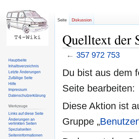
Seite
Diskussion
Quelltext der 
←
357 972 753
Hauptseite
Inhaltsverzeichnis
Zur
Zur
Du bist aus dem f
Letzte Änderungen
Navigation
Suche
Zufällige Seite
springen
springen
Hilfe
Seite bearbeiten:
Impressum
Datenschutzerklärung
Diese Aktion ist a
Werkzeuge
Links auf diese Seite
Gruppe „
Benutzer
Änderungen an
verlinkten Seiten
Spezialseiten
Seiten­informationen