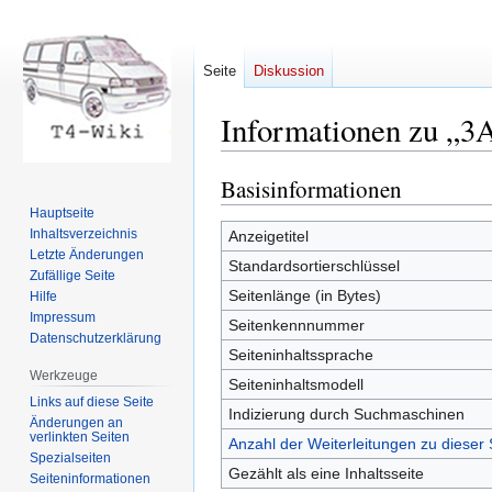
Seite
Diskussion
Informationen zu „3
Basisinformationen
Zur
Zur
Navigation
Suche
Hauptseite
springen
springen
Inhaltsverzeichnis
Anzeigetitel
Letzte Änderungen
Standardsortierschlüssel
Zufällige Seite
Seitenlänge (in Bytes)
Hilfe
Impressum
Seitenkennnummer
Datenschutzerklärung
Seiteninhaltssprache
Werkzeuge
Seiteninhaltsmodell
Links auf diese Seite
Indizierung durch Suchmaschinen
Änderungen an
verlinkten Seiten
Anzahl der Weiterleitungen zu dieser 
Spezialseiten
Gezählt als eine Inhaltsseite
Seiten­informationen