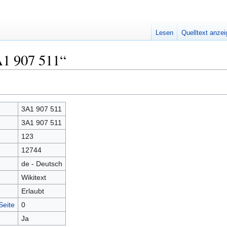
Lesen
Quelltext anze
A1 907 511“
3A1 907 511
3A1 907 511
123
12744
de - Deutsch
Wikitext
Erlaubt
Seite
0
Ja