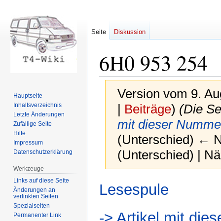
Seite
Diskussion
6H0 953 254
Version vom 9. Au
Hauptseite
Inhaltsverzeichnis
|
Beiträge
)
(Die Se
Letzte Änderungen
mit dieser Numme
Zufällige Seite
Hilfe
(Unterschied) ← Nä
Impressum
(Unterschied) | N
Datenschutzerklärung
Werkzeuge
Links auf diese Seite
Zur
Zur
Lesespule
Änderungen an
Navigation
Suche
verlinkten Seiten
springen
springen
Spezialseiten
-> Artikel mit di
Permanenter Link