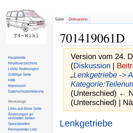
Seite
Diskussion
701419061D
Version vom 24. 
Hauptseite
Inhaltsverzeichnis
(
Diskussion
|
Beit
Letzte Änderungen
„
Lenkgetriebe
-> A
Zufällige Seite
Hilfe
Kategorie:Teilen
Impressum
(Unterschied) ← Nä
Datenschutzerklärung
(Unterschied) | N
Werkzeuge
Links auf diese Seite
Änderungen an
verlinkten Seiten
Zur
Zur
Lenkgetriebe
Spezialseiten
Navigation
Suche
Permanenter Link
springen
springen