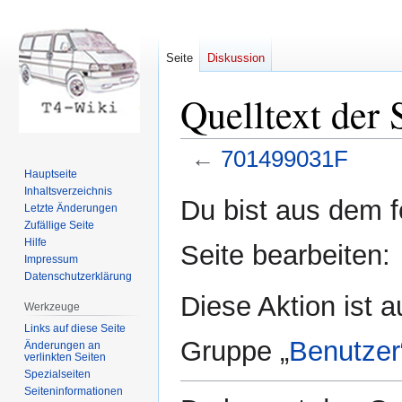
Seite
Diskussion
Quelltext der
←
701499031F
Hauptseite
Inhaltsverzeichnis
Zur
Zur
Du bist aus dem f
Letzte Änderungen
Navigation
Suche
Zufällige Seite
springen
springen
Hilfe
Seite bearbeiten:
Impressum
Datenschutzerklärung
Diese Aktion ist a
Werkzeuge
Links auf diese Seite
Gruppe „
Benutzer
Änderungen an
verlinkten Seiten
Spezialseiten
Seiten­informationen