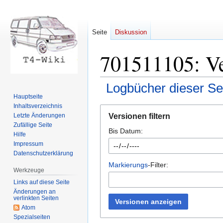
Seite
Diskussion
701511105: Ve
Logbücher dieser Se
Hauptseite
Inhaltsverzeichnis
Zur
Zur
Versionen filtern
Letzte Änderungen
Navigation
Suche
Zufällige Seite
Bis Datum:
springen
springen
Hilfe
Impressum
Datenschutzerklärung
Markierungs
-Filter:
Werkzeuge
Links auf diese Seite
Änderungen an
verlinkten Seiten
Versionen anzeigen
Atom
Spezialseiten