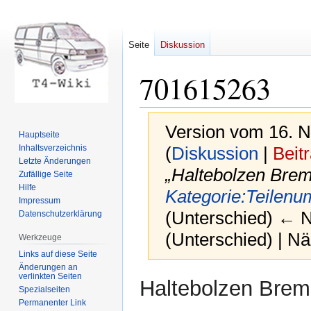
Seite
Diskussion
701615263
Version vom 16. 
Hauptseite
Inhaltsverzeichnis
(
Diskussion
|
Beit
Letzte Änderungen
„Haltebolzen Bre
Zufällige Seite
Hilfe
Kategorie:Teilen
Impressum
(Unterschied) ← Nä
Datenschutzerklärung
(Unterschied) | N
Werkzeuge
Links auf diese Seite
Änderungen an
verlinkten Seiten
Zur
Zur
Haltebolzen Bre
Spezialseiten
Navigation
Suche
Permanenter Link
springen
springen