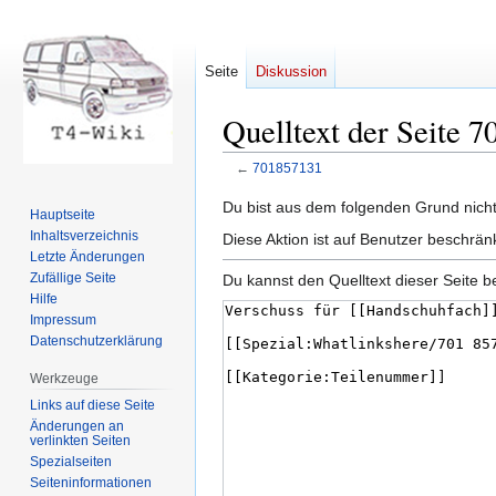
Seite
Diskussion
Quelltext der Seite 
←
701857131
Zur
Zur
Du bist aus dem folgenden Grund nicht 
Hauptseite
Navigation
Suche
Inhaltsverzeichnis
Diese Aktion ist auf Benutzer beschrän
springen
springen
Letzte Änderungen
Zufällige Seite
Du kannst den Quelltext dieser Seite b
Hilfe
Impressum
Datenschutzerklärung
Werkzeuge
Links auf diese Seite
Änderungen an
verlinkten Seiten
Spezialseiten
Seiten­informationen