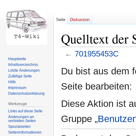
Seite
Diskussion
Quelltext der
←
701955453C
Hauptseite
Inhaltsverzeichnis
Zur
Zur
Du bist aus dem f
Letzte Änderungen
Navigation
Suche
Zufällige Seite
springen
springen
Hilfe
Seite bearbeiten:
Impressum
Datenschutzerklärung
Diese Aktion ist a
Werkzeuge
Links auf diese Seite
Gruppe „
Benutzer
Änderungen an
verlinkten Seiten
Spezialseiten
Seiten­informationen