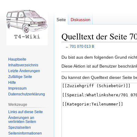
Seite
Diskussion
Quelltext der Seite 7
←
701 070 013 B
Zur
Zur
Du bist aus dem folgenden Grund nicht 
Hauptseite
Navigation
Suche
Inhaltsverzeichnis
Diese Aktion ist auf Benutzer beschrän
springen
springen
Letzte Änderungen
Zufällige Seite
Du kannst den Quelltext dieser Seite b
Hilfe
Impressum
Datenschutzerklärung
Werkzeuge
Links auf diese Seite
Änderungen an
verlinkten Seiten
Spezialseiten
Seiten­informationen