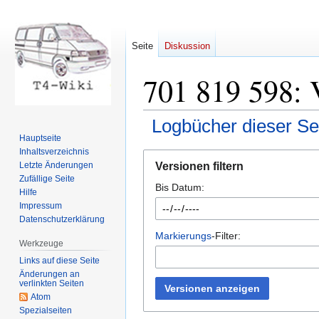
Seite
Diskussion
701 819 598: 
Logbücher dieser Se
Hauptseite
Inhaltsverzeichnis
Zur
Zur
Versionen filtern
Letzte Änderungen
Navigation
Suche
Zufällige Seite
Bis Datum:
springen
springen
Hilfe
Impressum
Datenschutzerklärung
Markierungs
-Filter:
Werkzeuge
Links auf diese Seite
Änderungen an
verlinkten Seiten
Versionen anzeigen
Atom
Spezialseiten