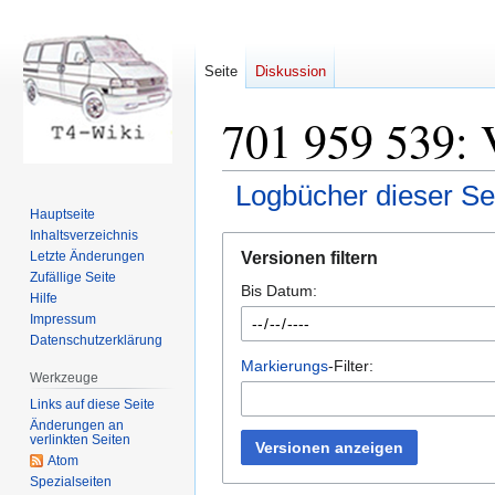
Seite
Diskussion
701 959 539: 
Logbücher dieser Se
Hauptseite
Inhaltsverzeichnis
Zur
Zur
Versionen filtern
Letzte Änderungen
Navigation
Suche
Zufällige Seite
Bis Datum:
springen
springen
Hilfe
Impressum
Datenschutzerklärung
Markierungs
-Filter:
Werkzeuge
Links auf diese Seite
Änderungen an
verlinkten Seiten
Versionen anzeigen
Atom
Spezialseiten