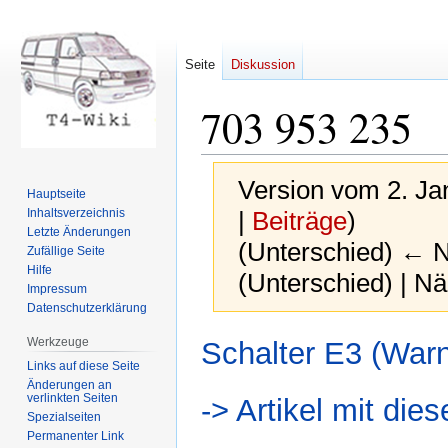
Seite
Diskussion
703 953 235
Version vom 2. Ja
Hauptseite
Inhaltsverzeichnis
|
Beiträge
)
Letzte Änderungen
(Unterschied) ← Nä
Zufällige Seite
Hilfe
(Unterschied) | N
Impressum
Datenschutzerklärung
Zur
Zur
Werkzeuge
Schalter E3 (Warn
Navigation
Suche
Links auf diese Seite
springen
springen
Änderungen an
verlinkten Seiten
-> Artikel mit di
Spezialseiten
Permanenter Link