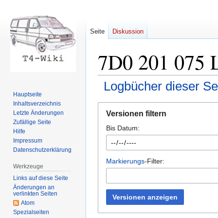
Seite
Diskussion
7D0 201 075 L
Logbücher dieser Se
Hauptseite
Inhaltsverzeichnis
Zur
Zur
Versionen filtern
Letzte Änderungen
Navigation
Suche
Zufällige Seite
Bis Datum:
springen
springen
Hilfe
Impressum
Datenschutzerklärung
Markierungs
-Filter:
Werkzeuge
Links auf diese Seite
Änderungen an
verlinkten Seiten
Versionen anzeigen
Atom
Spezialseiten