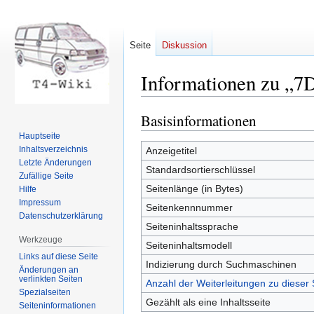
Seite
Diskussion
Informationen zu „7
Basisinformationen
Zur
Zur
Navigation
Suche
Hauptseite
springen
springen
Inhaltsverzeichnis
Anzeigetitel
Letzte Änderungen
Standardsortierschlüssel
Zufällige Seite
Seitenlänge (in Bytes)
Hilfe
Impressum
Seitenkennnummer
Datenschutzerklärung
Seiteninhaltssprache
Werkzeuge
Seiteninhaltsmodell
Links auf diese Seite
Indizierung durch Suchmaschinen
Änderungen an
verlinkten Seiten
Anzahl der Weiterleitungen zu dieser 
Spezialseiten
Gezählt als eine Inhaltsseite
Seiten­informationen