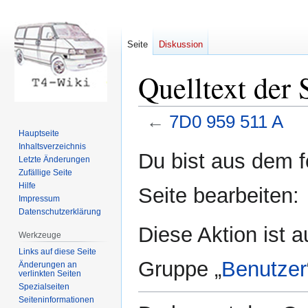
Seite
Diskussion
Quelltext der
←
7D0 959 511 A
Hauptseite
Inhaltsverzeichnis
Zur
Zur
Du bist aus dem f
Letzte Änderungen
Navigation
Suche
Zufällige Seite
springen
springen
Hilfe
Seite bearbeiten:
Impressum
Datenschutzerklärung
Diese Aktion ist a
Werkzeuge
Links auf diese Seite
Gruppe „
Benutzer
Änderungen an
verlinkten Seiten
Spezialseiten
Seiten­informationen