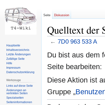
Seite
Diskussion
Quelltext der
←
7D0 963 533 A
Hauptseite
Inhaltsverzeichnis
Zur
Zur
Du bist aus dem f
Letzte Änderungen
Navigation
Suche
Zufällige Seite
springen
springen
Hilfe
Seite bearbeiten:
Impressum
Datenschutzerklärung
Diese Aktion ist a
Werkzeuge
Links auf diese Seite
Gruppe „
Benutzer
Änderungen an
verlinkten Seiten
Spezialseiten
Seiten­informationen