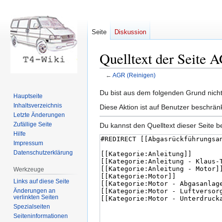
Seite
Diskussion
Quelltext der Seite 
←
AGR (Reinigen)
Zur
Zur
Du bist aus dem folgenden Grund nicht 
Hauptseite
Navigation
Suche
Inhaltsverzeichnis
Diese Aktion ist auf Benutzer beschrän
springen
springen
Letzte Änderungen
Zufällige Seite
Du kannst den Quelltext dieser Seite b
Hilfe
Impressum
Datenschutzerklärung
Werkzeuge
Links auf diese Seite
Änderungen an
verlinkten Seiten
Spezialseiten
Seiten­informationen