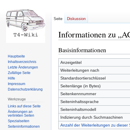
Seite
Diskussion
Informationen zu „A
Basisinformationen
Zur
Zur
Navigation
Suche
Hauptseite
springen
springen
Inhaltsverzeichnis
Anzeigetitel
Letzte Änderungen
Weiterleitungen nach
Zufällige Seite
Standardsortierschlüssel
Hilfe
Impressum
Seitenlänge (in Bytes)
Datenschutzerklärung
Seitenkennnummer
Werkzeuge
Seiteninhaltssprache
Links auf diese Seite
Seiteninhaltsmodell
Änderungen an
verlinkten Seiten
Indizierung durch Suchmaschinen
Spezialseiten
Anzahl der Weiterleitungen zu dieser 
Seiten­informationen