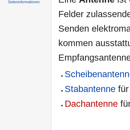
Navigation
Suche
Seiten­informationen
springen
springen
Felder zulassend
Senden elektroma
kommen ausstattu
Empfangsantenne
Scheibenantenn
Stabantenne
fü
Dachantenne
fü