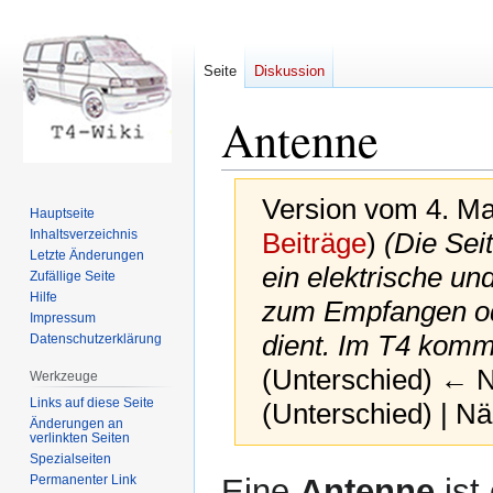
Seite
Diskussion
Antenne
Version vom 4. Ma
Hauptseite
Inhaltsverzeichnis
Beiträge
)
(Die Seit
Letzte Änderungen
ein elektrische un
Zufällige Seite
Hilfe
zum Empfangen od
Impressum
dient. Im T4 kom
Datenschutzerklärung
(Unterschied) ← Nä
Werkzeuge
Links auf diese Seite
(Unterschied) | N
Änderungen an
verlinkten Seiten
Spezialseiten
Zur
Zur
Permanenter Link
Eine
Antenne
ist