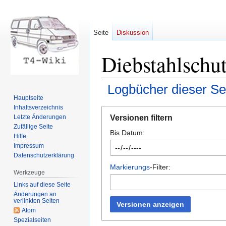
Seite
Diskussion
Diebstahlschut
Logbücher dieser Se
Hauptseite
Inhaltsverzeichnis
Zur
Zur
Versionen filtern
Letzte Änderungen
Navigation
Suche
Zufällige Seite
Bis Datum:
springen
springen
Hilfe
Impressum
Datenschutzerklärung
Markierungs
-Filter:
Werkzeuge
Links auf diese Seite
Änderungen an
verlinkten Seiten
Versionen anzeigen
Atom
Spezialseiten