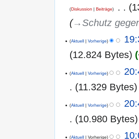
2013
‎
1
Diskussion
Beiträge
→‎Schutz gege
16.
19:
Aktuell
Vorherige
April
2013
12.824 Bytes
K
11.
20:
e
Aktuell
Vorherige
Februar
i
2013
11.329 Bytes
n
e
K
B
20:
e
Aktuell
Vorherige
e
i
a
10.980 Bytes
n
r
e
b
K
B
11.
10:
e
e
Aktuell
Vorherige
e