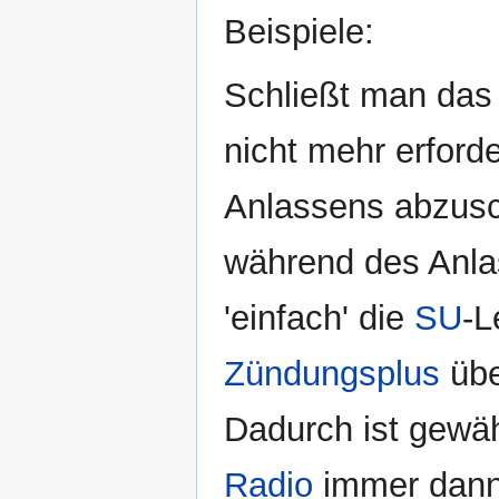
Beispiele:
Schließt man da
nicht mehr erford
Anlassens abzusc
während des Anl
'einfach' die
SU
-L
Zündungsplus
übe
Dadurch ist gewäh
Radio
immer dann