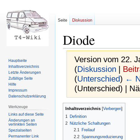
Seite
Diskussion
Diode
Version vom 22. J
Hauptseite
Inhaltsverzeichnis
(
Diskussion
|
Beit
Letzte Änderungen
(
Unterschied
)
← N
Zufällige Seite
Hilfe
(Unterschied) | N
Impressum
Datenschutzerklärung
Zur
Zur
Werkzeuge
Inhaltsverzeichnis
Navigation
Suche
Links auf diese Seite
1
Definition
springen
springen
Änderungen an
2
Nützliche Schaltungen
verlinkten Seiten
2.1
Freilauf
Spezialseiten
Permanenter Link
2.2
Spannungsreduzierung