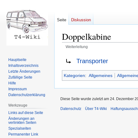
Seite
Diskussion
Doppelkabine
Weiterleitung
Zur
Zur
Weiterleitung nach:
Transporter
Hauptseite
Navigation
Suche
Inhaltsverzeichnis
springen
springen
Letzte Änderungen
Kategorien
:
Allgemeines
Allgemeine
Zufällige Seite
Hilfe
Impressum
Datenschutzerklärung
Diese Seite wurde zuletzt am 24. Dezember 2
Werkzeuge
Datenschutz
Über T4-Wiki
Haftungsaussch
Links auf diese Seite
Änderungen an
verlinkten Seiten
Spezialseiten
Permanenter Link