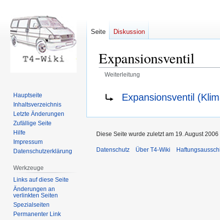
Seite
Diskussion
Expansionsventil
Weiterleitung
Zur
Zur
Weiterleitung nach:
Expansionsventil (Kli
Hauptseite
Navigation
Suche
Inhaltsverzeichnis
springen
springen
Letzte Änderungen
Zufällige Seite
Hilfe
Diese Seite wurde zuletzt am 19. August 2006
Impressum
Datenschutz
Über T4-Wiki
Haftungsaussch
Datenschutzerklärung
Werkzeuge
Links auf diese Seite
Änderungen an
verlinkten Seiten
Spezialseiten
Permanenter Link