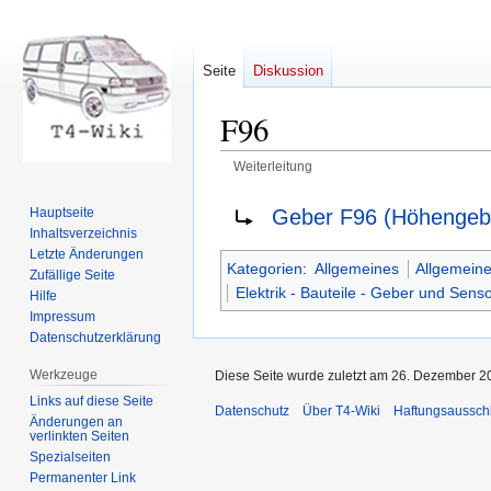
Seite
Diskussion
F96
Weiterleitung
Zur
Zur
Weiterleitung nach:
Geber F96 (Höhengeb
Hauptseite
Navigation
Suche
Inhaltsverzeichnis
springen
springen
Letzte Änderungen
Kategorien
:
Allgemeines
Allgemeine
Zufällige Seite
Elektrik - Bauteile - Geber und Sens
Hilfe
Impressum
Datenschutzerklärung
Werkzeuge
Diese Seite wurde zuletzt am 26. Dezember 2
Links auf diese Seite
Datenschutz
Über T4-Wiki
Haftungsaussch
Änderungen an
verlinkten Seiten
Spezialseiten
Permanenter Link