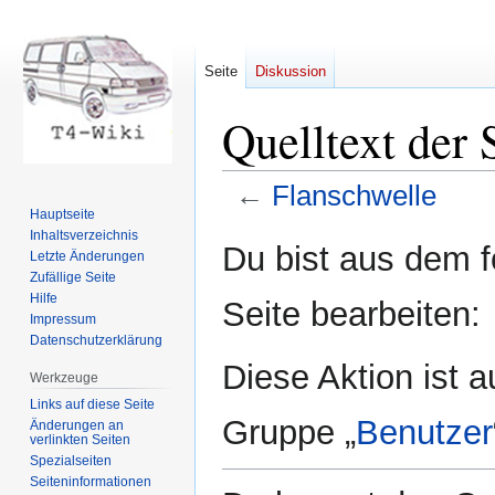
Seite
Diskussion
Quelltext der 
←
Flanschwelle
Hauptseite
Inhaltsverzeichnis
Zur
Zur
Du bist aus dem f
Letzte Änderungen
Navigation
Suche
Zufällige Seite
springen
springen
Hilfe
Seite bearbeiten:
Impressum
Datenschutzerklärung
Diese Aktion ist a
Werkzeuge
Links auf diese Seite
Gruppe „
Benutzer
Änderungen an
verlinkten Seiten
Spezialseiten
Seiten­informationen