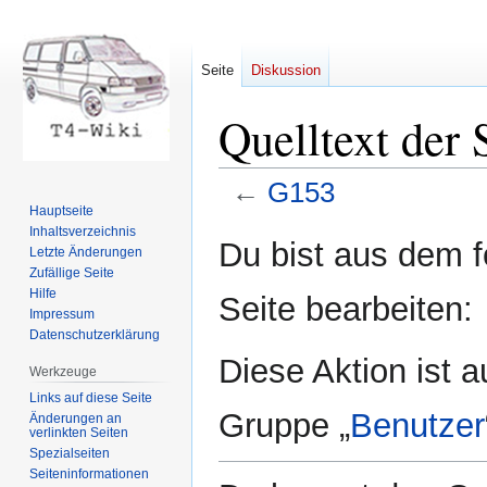
Seite
Diskussion
Quelltext der 
←
G153
Hauptseite
Inhaltsverzeichnis
Zur
Zur
Du bist aus dem f
Letzte Änderungen
Navigation
Suche
Zufällige Seite
springen
springen
Hilfe
Seite bearbeiten:
Impressum
Datenschutzerklärung
Diese Aktion ist a
Werkzeuge
Links auf diese Seite
Gruppe „
Benutzer
Änderungen an
verlinkten Seiten
Spezialseiten
Seiten­informationen