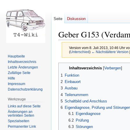
Seite
Diskussion
Geber G153 (Verdamp
Version vom 8. Juli 2013, 10:46 Uhr v
(
Unterschied
)
← Nächstältere Version
Hauptseite
Inhaltsverzeichnis
Zur
Zur
Letzte Änderungen
Inhaltsverzeichnis
Navigation
Suche
Zufällige Seite
1
Funktion
springen
springen
Hilfe
2
Einbauort
Impressum
3
Ausbau
Datenschutzerklärung
4
Teilenummern
Werkzeuge
5
Schaltbild und Anschluss
Links auf diese Seite
6
Eigendiagnose, Prüfung und Störunge
Änderungen an
6.1
Eigendiagnose
verlinkten Seiten
6.2
Prüfung
Spezialseiten
Permanenter Link
6.3
Störungen