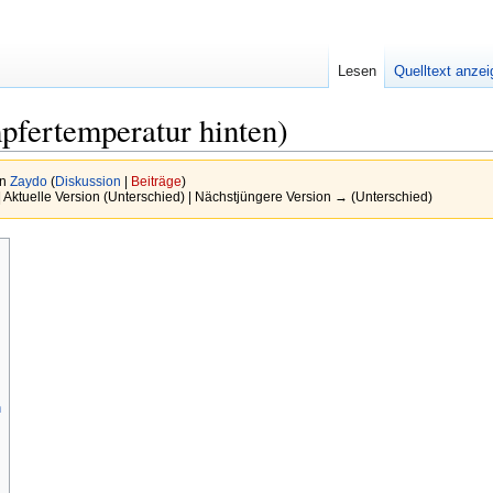
Lesen
Quelltext anze
fertemperatur hinten)
on
Zaydo
(
Diskussion
|
Beiträge
)
| Aktuelle Version (Unterschied) | Nächstjüngere Version → (Unterschied)
n