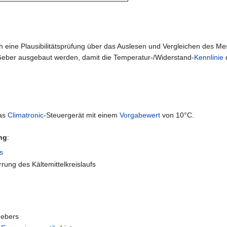
 eine Plausibilitätsprüfung über das Auslesen und Vergleichen des Mes
 Geber ausgebaut werden, damit die Temperatur-/Widerstand-
Kennlinie
d
das
Climatronic
-Steuergerät mit einem
Vorgabewert
von 10°C.
ng
:
s
rung des Kältemittelkreislaufs
Gebers