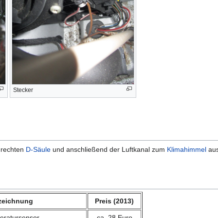
Stecker
 rechten
D-Säule
und anschließend der Luftkanal zum
Klimahimmel
aus
zeichnung
Preis (2013)
eratursensor
ca. 28 Euro