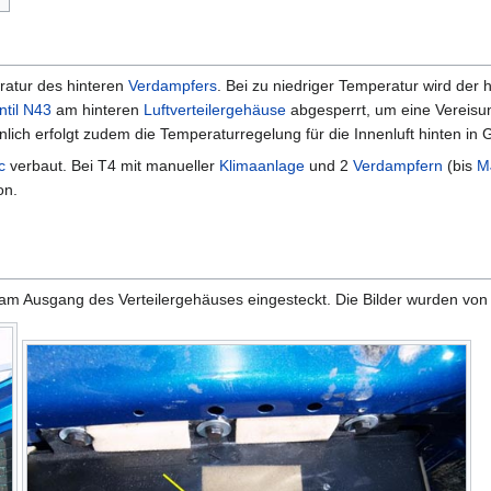
atur des hinteren
Verdampfers
. Bei zu niedriger Temperatur wird der h
til N43
am hinteren
Luftverteilergehäuse
abgesperrt, um eine Vereisu
lich erfolgt zudem die Temperaturregelung für die Innenluft hinten i
c
verbaut. Bei T4 mit manueller
Klimaanlage
und 2
Verdampfern
(bis
M
on.
t am Ausgang des Verteilergehäuses eingesteckt. Die Bilder wurden von