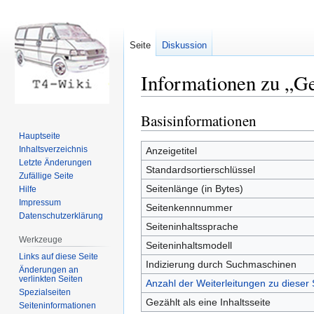
Seite
Diskussion
Informationen zu „G
Basisinformationen
Zur
Zur
Navigation
Suche
Hauptseite
springen
springen
Inhaltsverzeichnis
Anzeigetitel
Letzte Änderungen
Standardsortierschlüssel
Zufällige Seite
Seitenlänge (in Bytes)
Hilfe
Impressum
Seitenkennnummer
Datenschutzerklärung
Seiteninhaltssprache
Werkzeuge
Seiteninhaltsmodell
Links auf diese Seite
Indizierung durch Suchmaschinen
Änderungen an
verlinkten Seiten
Anzahl der Weiterleitungen zu dieser 
Spezialseiten
Gezählt als eine Inhaltsseite
Seiten­informationen