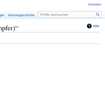
Anmelden
Suche
igen
Versionsgeschichte
mpfer)“
Hilfe