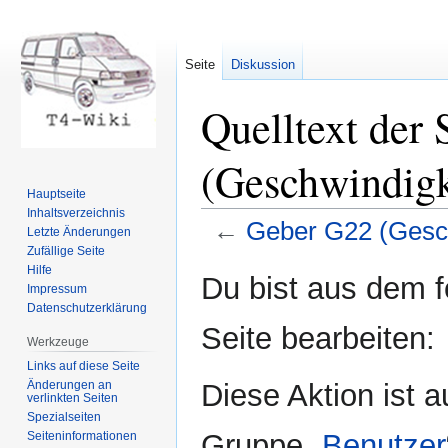
Seite
Diskussion
Quelltext der
(Geschwindigk
Hauptseite
Inhaltsverzeichnis
←
Geber G22 (Gesch
Letzte Änderungen
Zufällige Seite
Hilfe
Zur
Zur
Du bist aus dem f
Impressum
Navigation
Suche
Datenschutzerklärung
springen
springen
Seite bearbeiten:
Werkzeuge
Links auf diese Seite
Änderungen an
Diese Aktion ist a
verlinkten Seiten
Spezialseiten
Gruppe „
Benutzer
Seiten­informationen