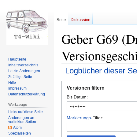
Seite
Diskussion
Geber G69 (Dr
Versionsgesch
Hauptseite
Inhaltsverzeichnis
Logbücher dieser Se
Letzte Änderungen
Zufällige Seite
Hilfe
Zur
Zur
Versionen filtern
Impressum
Navigation
Suche
Datenschutzerklärung
Bis Datum:
springen
springen
Werkzeuge
Links auf diese Seite
Markierungs
-Filter:
Änderungen an
verlinkten Seiten
Atom
Spezialseiten