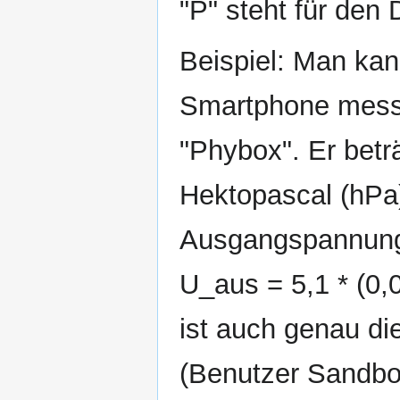
"P" steht für den 
Beispiel: Man ka
Smartphone messe
"Phybox". Er bet
Hektopascal (hPa
Ausgangspannung 
U_aus = 5,1 * (0,0
ist auch genau d
(Benutzer Sandbo