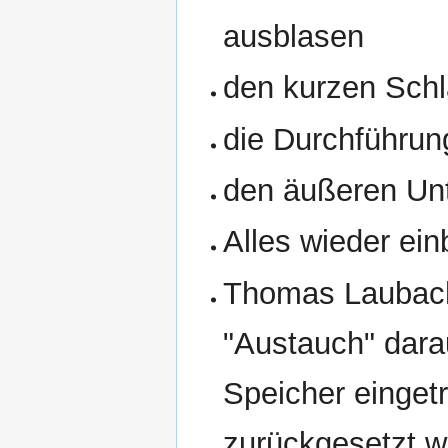
ausblasen
den kurzen Sch
die Durchführu
den äußeren Unt
Alles wieder ei
Thomas Laubache
"Austauch" darau
Speicher einget
zurückgesetzt w