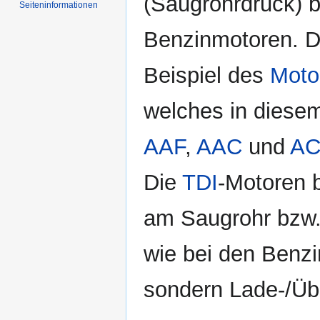
(Saugrohrdruck) b
Seiten­informationen
Benzinmotoren. D
Beispiel des
Moto
welches in diesem
AAF
,
AAC
und
A
Die
TDI
-Motoren 
am Saugrohr bzw
wie bei den Benz
sondern Lade-/Üb