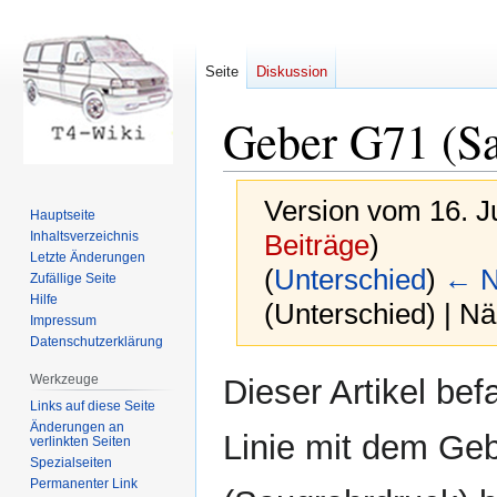
Seite
Diskussion
Geber G71 (Sa
Version vom 16. J
Hauptseite
Inhaltsverzeichnis
Beiträge
)
Letzte Änderungen
(
Unterschied
)
← N
Zufällige Seite
Hilfe
(Unterschied) | N
Impressum
Datenschutzerklärung
Zur
Zur
Werkzeuge
Dieser Artikel befa
Navigation
Suche
Links auf diese Seite
springen
springen
Änderungen an
Linie mit dem Ge
verlinkten Seiten
Spezialseiten
Permanenter Link