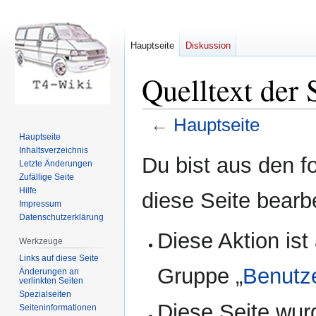
Hauptseite
Diskussion
Quelltext der 
←
Hauptseite
Hauptseite
Inhaltsverzeichnis
Zur
Zur
Du bist aus den f
Letzte Änderungen
Navigation
Suche
Zufällige Seite
springen
springen
Hilfe
diese Seite bearb
Impressum
Datenschutzerklärung
Diese Aktion ist
Werkzeuge
Links auf diese Seite
Gruppe „
Benutz
Änderungen an
verlinkten Seiten
Spezialseiten
Diese Seite wur
Seiten­informationen