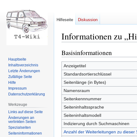
Hilfeseite
Diskussion
Informationen zu „Hi
Basisinformationen
Zur
Zur
Navigation
Suche
Hauptseite
springen
springen
Inhaltsverzeichnis
Anzeigetitel
Letzte Änderungen
Standardsortierschlüssel
Zufällige Seite
Seitenlänge (in Bytes)
Hilfe
Impressum
Namensraum
Datenschutzerklärung
Seitenkennnummer
Werkzeuge
Seiteninhaltssprache
Links auf diese Seite
Seiteninhaltsmodell
Änderungen an
verlinkten Seiten
Indizierung durch Suchmaschinen
Spezialseiten
Anzahl der Weiterleitungen zu dieser 
Seiten­informationen