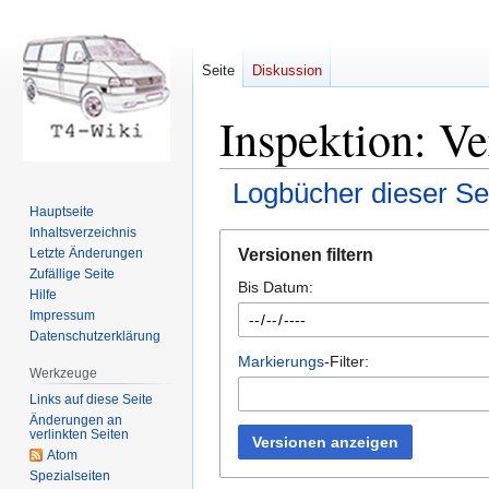
Seite
Diskussion
Inspektion: Ve
Logbücher dieser Se
Hauptseite
Inhaltsverzeichnis
Zur
Zur
Versionen filtern
Letzte Änderungen
Navigation
Suche
Zufällige Seite
Bis Datum:
springen
springen
Hilfe
Impressum
Datenschutzerklärung
Markierungs
-Filter:
Werkzeuge
Links auf diese Seite
Änderungen an
verlinkten Seiten
Versionen anzeigen
Atom
Spezialseiten