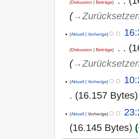
‎
1
Diskussion
Beiträge
→‎Zurücksetze
16:
Aktuell
Vorherige
‎
1
Diskussion
Beiträge
→‎Zurücksetze
20.
10:
Aktuell
Vorherige
August
2010
16.157 Bytes
K
30.
23:
e
Aktuell
Vorherige
April
i
2010
16.145 Bytes
n
e
K