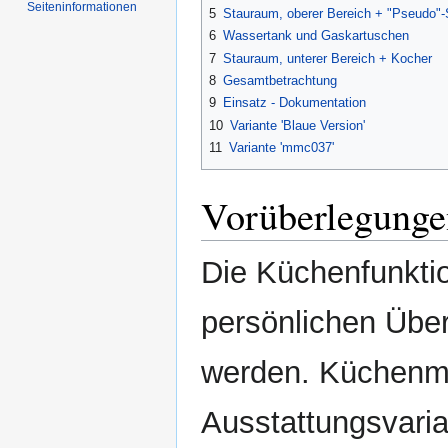
Seiten­informationen
5
Stauraum, oberer Bereich + "Pseudo"-
6
Wassertank und Gaskartuschen
7
Stauraum, unterer Bereich + Kocher
8
Gesamtbetrachtung
9
Einsatz - Dokumentation
10
Variante 'Blaue Version'
11
Variante 'mmc037'
Vorüberlegunge
Die Küchenfunktio
persönlichen Über
werden. Küchenmo
Ausstattungsvari