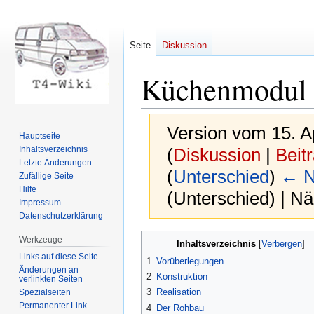
Seite
Diskussion
Küchenmodul
Version vom 15. A
Hauptseite
Inhaltsverzeichnis
(
Diskussion
|
Beit
Letzte Änderungen
(
Unterschied
)
← N
Zufällige Seite
Hilfe
(Unterschied) | N
Impressum
Datenschutzerklärung
Zur
Zur
Werkzeuge
Inhaltsverzeichnis
Navigation
Suche
Links auf diese Seite
1
Vorüberlegungen
springen
springen
Änderungen an
2
Konstruktion
verlinkten Seiten
3
Realisation
Spezialseiten
Permanenter Link
4
Der Rohbau